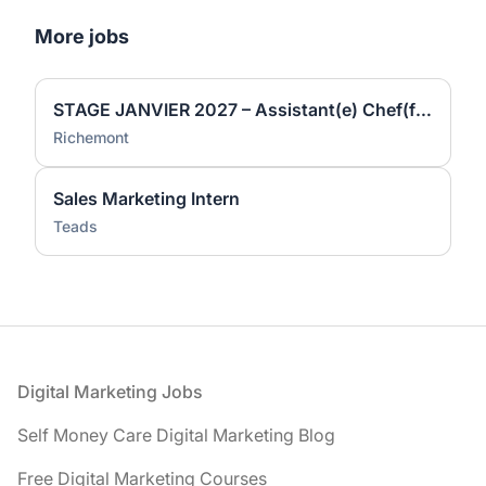
More jobs
STAGE JANVIER 2027 – Assistant(e) Chef(fe) de Projet Marketing International Joaillerie (H/F)
Richemont
Sales Marketing Intern
Teads
Footer
Digital Marketing Jobs
Self Money Care Digital Marketing Blog
Free Digital Marketing Courses